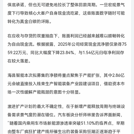
保底承诺，但也无可避免地拉长了整体回款周期。一旦宏观景气
度下行导致核心大客户自身现金流吃紧，这些账面数字随时可能
转化为真金白银的坏账。
在应收与存货的双重抽血下，账面利润已经越来越难以顺畅转化
为自由现金流。根据披露，2025年公司经营现金流净额仅录得75
59.22万元，同比大幅度下降23.84%，与1.54亿元归母净利润存
在较大落差。
海昌智能本次拟募集的净额将重点聚焦于产能扩张，其中2.86亿
元会被直接投入线束生产智能装备产业园建设项目，借助资本市
场一次性缓解产能瓶颈的意图十分明显。
激进扩产计划的最大不确定性，在于新增产能释放周期与终端设
备需求景气度的潜在错位。汽车板块分析师林里告诉界面新闻，
“随着国内乘用车市场新能源渗透率突破51.10%的临界点，早期
由整车厂疯狂扩建产线所催生出的装备采购狂潮正逐渐趋于平