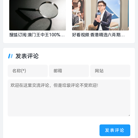
着”清仓英伟达，并驳斥“AI泡
西、广东、湖南、江西、福
沫论”|界面新闻 · 科技
建、浙江等地部分地区有大到
暴雨|界面新闻 · 快讯
搜狐订阅:澳门王中王100%的
好看视频:香港精选六肖期期
资料澳门传真-【评论】强化
准请搜索-在春天里预演“寒
权力监督，遏制地方政府花钱
冬”：国泰航空如何跑出“增长
“打榜”冲动|界面新闻 · 中国
发表评论
曲线”？|界面新闻 · 旅行