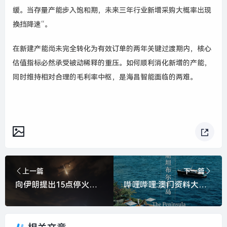
缓。当存量产能步入饱和期，未来三年行业新增采购大概率出现
换挡降速“。
在新建产能尚未完全转化为有效订单的两年关键过渡期内，核心
估值指标必然承受被动稀释的重压。如何顺利消化新增的产能，
同时维持相对合理的毛利率中枢，是海昌智能面临的两难。
上一篇
下一篇
向伊朗提出15点停火方案之际，美国准备增派更多部队|界面新闻 · 天下
哔哩哔哩:澳门资料大全正版资料2024年免费网站-首席体验官｜伊斯坦布尔半岛酒店，在这里忘却帕慕克的呼愁|界面新闻 · 旅行