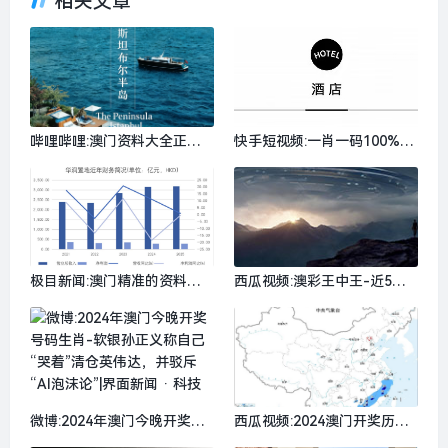
相关文章
哔哩哔哩:澳门资料大全正版
快手短视频:一肖一码100%中
资料2024年免费网站-首席体
特-东航今夏将复航上海至斯
验官｜伊斯坦布尔半岛酒店，
德哥尔摩直飞航线，文华东方
在这里忘却帕慕克的呼愁|界
公布业绩概要 | 一周旅行指南|
面新闻 · 旅行
界面新闻 · 旅行
极目新闻:澳门精准的资料大
西瓜视频:澳彩王中王-近5万
全-华润置地告别“三高”模
美国人排队申请入籍加拿大|
式，收租和轻资产业务表现亮
界面新闻 · 快讯
眼|界面新闻 · 地产
微博:2024年澳门今晚开奖号
西瓜视频:2024澳门开奖历史
码生肖-软银孙正义称自己“哭
记录查询-暴雨蓝色预警：广