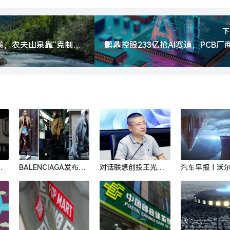
下
拒绝线上低价内卷，农夫山泉靠“克制型渠道管控” 创业绩新高|界面新闻
劲
BALENCIAGA发布秋
对话联想创投王光
汽车早报｜沃
靖
季26系列，Golden G
熙：具身智能行业估
负责领克欧洲
oose北京旗舰店启幕
值有泡沫，需要一两
运事宜 东风资
新闻
｜是日美好事物|界面
年消化|界面新闻 · 科
持岚图汽车H股
新闻 · 时尚
技
新闻 · 汽车