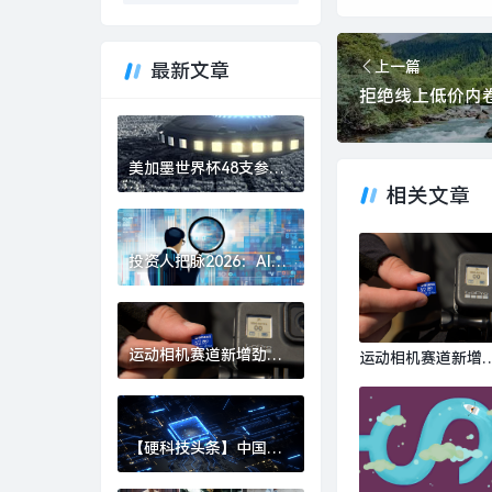
上一篇
最新文章
美加墨世界杯48支参赛
球队确定|界面新闻 · 快
相关文章
讯
投资人把脉2026：AI、
具身智能、生物制造，
或出现百亿美金超级独
角兽 | 界面预言家⑥|界
面新闻 · 科技
运动相机赛道新增劲
运动相机赛道新增
敌，影石创始人刘靖康
敌，影石创始人刘
怒斥对手“断指计划”恶
康怒斥对手“断指计
意挖人|界面新闻 · 科技
划”恶意挖人|界面
【硬科技头条】中国财
· 科技
团集体“团灭”，英国芯
片 FTDI 跨国并购何以