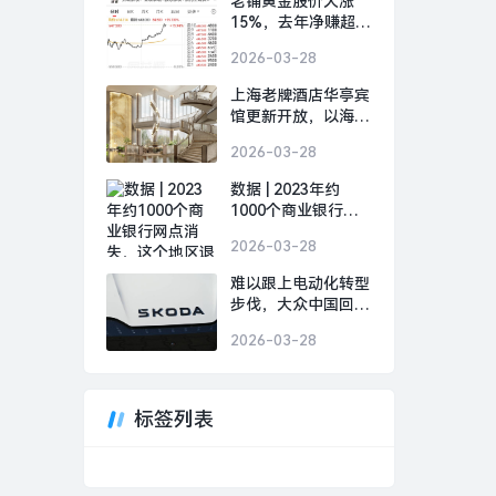
老铺黄金股价大涨
15%，去年净赚超
48亿元|界面新闻
2026-03-28
上海老牌酒店华亭宾
馆更新开放，以海派
文化连接城市记忆|
2026-03-28
界面新闻 · 旅行
数据 | 2023年约
1000个商业银行网
点消失，这个地区退
2026-03-28
出数量最多|界面新
闻
难以跟上电动化转型
步伐，大众中国回应
斯柯达退出中国市
2026-03-28
场|界面新闻 · 汽车
标签列表