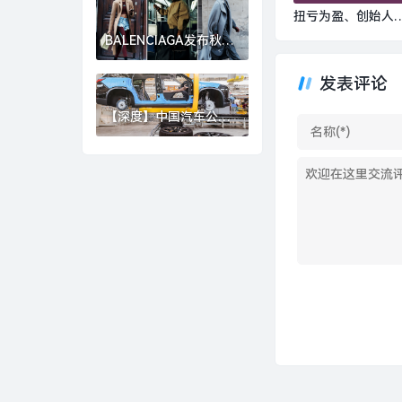
崩盘？|界面新闻
扭亏为盈、创始人
归一线，连连数字
BALENCIAGA发布秋季
焦中企出海与AI原
26系列，GOLDEN
GOOSE北京旗舰店启幕
战略|界面新闻
发表评论
｜是日美好事物|界面新
闻 · 时尚
【深度】中国汽车公司
加速崛起，准备好迎接
下一个“现代”或“丰田”
了吗？|界面新闻 · 汽车