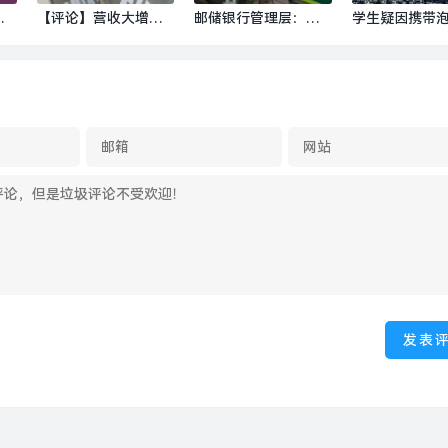
回
【评论】营收大增却
邮储银行管理层：最
学生疑因携带
聚
股价大跌，泡泡玛特
新存款付息率已降至
校被拦？广西
生
还需继续证明自己|界
1%左右，一季度信贷
报|界面新闻 · 
面新闻
同比多增超千亿|界面
新闻