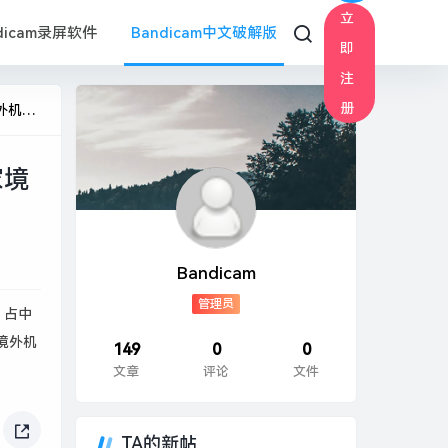
立
dicam录屏软件
Bandicam中文破解版
即
注
册
· 快讯
家境
Bandicam
管理员
，占中
家境外机
149
0
0
文章
评论
文件
TA的新帖