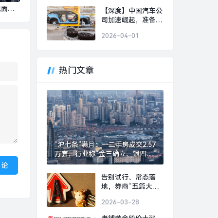
美好事物|界面新闻 ·
泡面入
【深度】中国汽车公
时尚
都安通
司加速崛起，准备好
迎接下一个“现代”或
快讯
2026-04-01
“丰田”了吗？|界面新
闻 · 汽车
热门文章
“沪七条”满月：一二手房成交2.57
万套，行业称“金三确立、银四可
期”|界面新闻 · 地产
告别试行、常态落
地，券商“五篇大文
章”专项评价指标迎
2026-03-28
优化|界面新闻