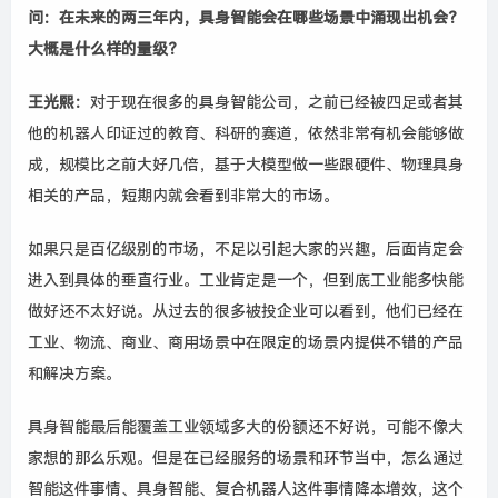
问
：
在
未来
的
两三年
内
，
具身智能
会在哪些场景中涌现出
机会
？
大概是什么样的量级
？
王光熙
：
对于现在很多的具身
智能
公司
，之前已经被四足或者其
他的机器人印证过的教育、科研的赛道，依然非常有机会能够做
成，规模比之前大好几倍，基于大模型做一些跟硬件、物理具身
相关的产品，短期内就会看到非常大的
市场
。
如果只是百亿级别的市场，不足以引起大家的兴趣，后面肯定会
进入到具体的垂直行业
。
工业肯定是一个，但到底工业能多快能
做好还不太好说。从过去的很多被投企业可以看到，他们已经在
工业、物流、商业、商用场景中在限定的场景内提供不错的产品
和解决方案。
具身智能
最后
能
覆盖
工业
领域
多大
的
份额
还
不好说
，
可能
不像大
家想的那么乐观
。但是在已经服务的场景和环节当中，怎么通过
智能这件事情、具身智能、复合机器人这件事情降本增效，这个