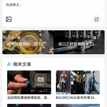
机会很大。
上一篇
下一篇
股份流拍背后：西王食品15亿关联存款何去何从？谁会接盘？|界面新闻 · 证券
进口乙肝疫苗回来了|界面新闻
相关文章
运动相机赛道新增劲敌，影石
BALENCIAGA发布秋季26系
创始人刘靖康怒斥对手“断指
列，Golden Goose北京旗舰