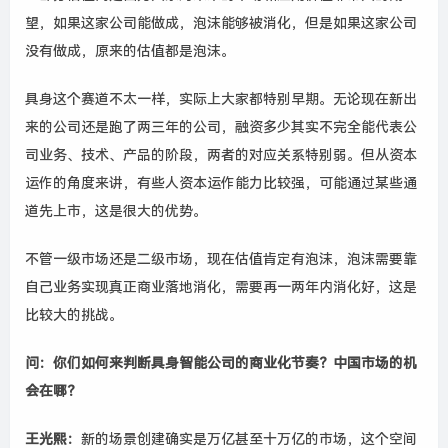
望，
如果
这家
公司
能
做成
，
泡沫能够被消化，但是如果这家公司
没有做成，原来的估值都是泡沫。
具身这个赛道不太一样，实际上大家都特别早期
。无论现在新出
来的
公司
还是跑了两三年的公司，融资
多少
其实不完全能代表
公
司
业务、技术、产品的阶段，两者
的
对应关系特别弱
。
但
从资本
运作的角度来讲，有些人资本运作能力比较强，可能通过某些通
道先上市，这是很大的优势。
不管一级市场还是二级市场，现在估值肯定有泡沫，
泡沫
需要
靠
自己业务实现真正商业落地消化，
需要
再
一两年内消化好，这是
比较大的挑战。
问
：
你们
如何
来
判断
具身智能
公司
的
商业化
节奏
？
中国
市场
的
机
会
在哪
？
王光熙
：
新的场景创建确实是万亿甚至十万亿的市场，这个空间