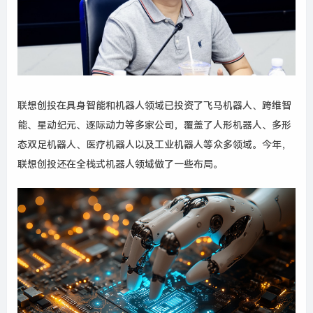
联想
创投
在
具身智能
和机器人
领域
已
投资
了
飞马机器人、跨维智
能、星动纪元、逐际动力
等
多家
公司
，
覆盖
了
人形机器人
、
多形
态双足机器人
、
医疗
机器人
以及
工业机器人
等
众多
领域
。
今年
，
联想
创投
还在
全栈式
机器人
领域
做了
一些
布局
。