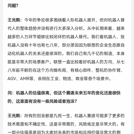
问题？
王光熙
：
今年的争论很多围绕着人形机器人展开，但对机器人替
代人的整体趋势并没有进行太多深入分析。从中长期来看，越来
越多的人力环节能够比较闭环的机器人替代。我们看机器人、投
机器人没有十年也有七八年，部分原因因为联想的企业生态跟自
动化机器人的关系还是很深的。我们自己有几千亿的制造，本身
就是非常大的场景客户。联想一直比较看好机器人的方向，
从
七
八年前不断的在这个方向做布局，有核心部件、整机的协作臂、
AGV、AMR等，会用在工业、物流、商业等
各个
场景
中
。
问
：机器人的估值很高，但这个赛道未来
五年
的
变化
还是
很快
的
，
这里面
有没有
一些
风险
或者
泡沫
？
王光熙
：
所有的创业都是九死一生，机器人
赛道
可能多了更多的
技术难度和不确定性，这是非常难的，风险肯定是非常大的。有
一部分估值高是因为大家对未来的市场和应用价值非常大的期