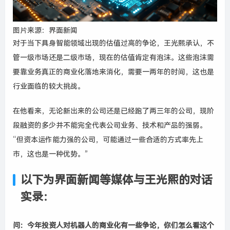
图片来源：界面新闻
对于
当下
具身智能
领域
出现
的
估值
过高
的争论，
王光熙
承认
，
不
管一级市场还是二级市场，
现在
的
估值肯定有泡沫
。
这些
泡沫
需
要
靠
业务
真正
的
商业化
落地
来
消化
，
需要
一两年
的
时间
，
这也是
行业
面临
的
较大
挑战
。
在
他
看来
，
无论
新出来
的
公司
还是
已经
跑了
两三年
的
公司
，现阶
段融资
的
多少
并不能
完全
代表
公司业务
、
技术
和
产品
的
强弱
。
“
但
资本
运作
能力
强
的
公司
，
可能
通过
一些
合适
的
方式
率先
上
市
，
这也是
一种
优势
。
”
以下为
界面新闻等媒体与王光熙的对话
实录：
问
：
今年投资人对机器人的
商业化
有一些争论，你们
怎么看这个