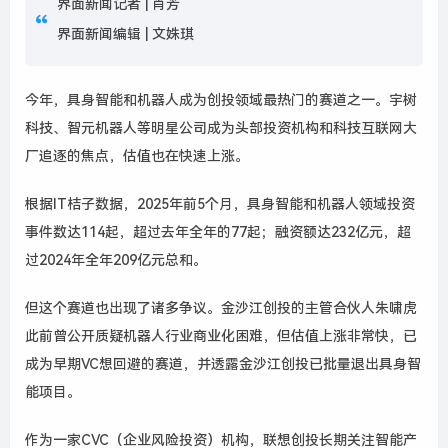
界面新闻记者 |
肖芳
界面新闻编辑 |
文姝琪
今年，具身智能
和机器人
成为创投领域最热门的赛道之一。
宇树
科技
、
智元机器人
等
明星
公司
成为
头部
投资机构
和
科技
互联网
大
厂
追逐
的
焦点
，
估值
也
在
快速
上涨
。
根据IT桔子数据，2025年前5个月，具身智能和机器人领域投资
事件数达114起，超过去年全年的77起；融资额达232亿元，超
过2024年全年209亿元总和。
但
这个
赛道
也
出现
了
诸多
争议
。
金沙江创投的主管合伙人
朱啸虎
此前
曾
公开
质疑
机器人
行业
商业化
困难
，
但
估值
上涨
非常
快
，
已
成为
早期VC想回避的赛道
，
并
透露
金沙江创投
已
批量退出具身智
能项目
。
作为
一家
C
V
C
（
企业
风险
投资
）
机构
，
联想
创投
长期
关注
智能
产