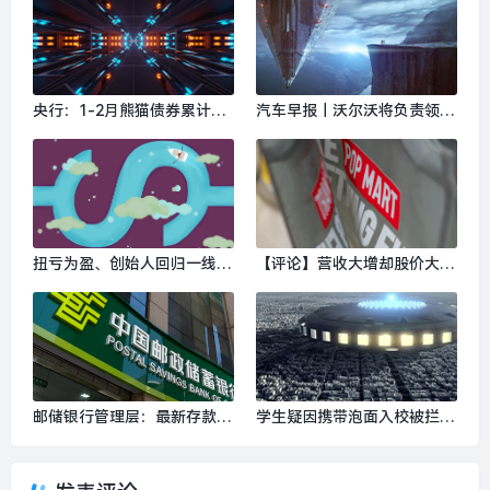
计划”恶意挖人|界面新闻 · 科
店启幕｜是日美好事物|界面
技
新闻 · 时尚
央行：1-2月熊猫债券累计发
汽车早报｜沃尔沃将负责领克
行504.4亿元，新增4家境外机
欧洲业务营运事宜 东风资管
构进入银行间债券市场|界面
拟增持岚图汽车H股|界面新闻
新闻 · 快讯
· 汽车
扭亏为盈、创始人回归一线，
【评论】营收大增却股价大
连连数字聚焦中企出海与AI原
跌，泡泡玛特还需继续证明自
生战略|界面新闻
己|界面新闻
邮储银行管理层：最新存款付
学生疑因携带泡面入校被拦？
息率已降至1%左右，一季度
广西都安通报|界面新闻 · 快
信贷同比多增超千亿|界面新
讯
闻