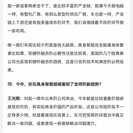
能一家或者两家全干了，是比较丰富的产业链，就像今天做电脑
一样，有整机厂商、有那么类型的供应厂商，车也是一样，产业
链上下游还是有挺多值得布的环节
，我们会围绕着不同的环节做
一些布局。
唯一我们
布局
比较少的就是纯大脑类。具身智能完全脱离身体要
素比较难，软硬件融合的必要性还是比较高
，
美国的几个独角兽
公司
也
呈现
软硬件
融合
的
趋势
，
这是行业的技术和演进的必然结
果。
问
：
今年
，
你
在
具身智能
领域
看到
了
怎样
的
新趋势
？
王光熙
：
对前一两年出来的公司
来说
，
今年都是比较重要的能够
展现初代的、有实际商业价值的产品阶段
。
这些
公司
现阶段
不一
定挣多少钱，但是要展现在场景上、在可控受限的环境当中真正
解决一些问题，或者展现一些能够解决问题潜力
。