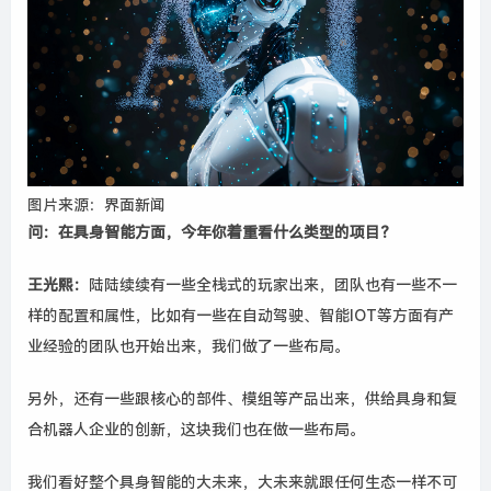
图片来源：界面新闻
问
：
在
具身智能方面
，
今年
你
着重看什么类型的项目？
王光熙
：
陆陆续续有一些全栈式的玩家出来，团队
也
有一些不一
样的配置和属性，比如
有
一些
在
自动驾驶、智能IOT
等
方面
有
产
业经验的团队也开始出来
，
我们
做了
一些
布局
。
另外，
还有
一些
跟核心的部件、模组
等
产品出来，供给具身和复
合机器人企业的创新，这块
我们
也
在做一些布局。
我们看好整个具身智能的大未来，大未来就跟任何生态一样不可