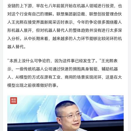
业链
的
上下游
，
早在
七八年前
就开始
在
机器人
领域
进行
投资
，
也
对
这个
行业
有
自己
的
理解
。
联想集团副总裁、联想创投管理合伙
人王光熙
在
接受
界面
新闻采访
时
表示
，
今年的争论很多围绕着人
形
机器人
展开
，
但
对
机器人
替代
人
的
整体
趋势
并没有
进行
太多
深
入
分析
。
从
中长期
来看
，
越来越多的人力环节能够比较闭环的机
器人替代。
“本质上没什么可争论的，因为这件事已经发生了。”
王光熙
表
示
，
一些
传统
机器人
公司
通过快速的拥抱具身智能、辅助机器
人、AI模型
的
方式
在
原有
工业
、
商用的场景
实现
闭环
，
这是
在
大
模型
出现
之前
很难
做好
的
事
。