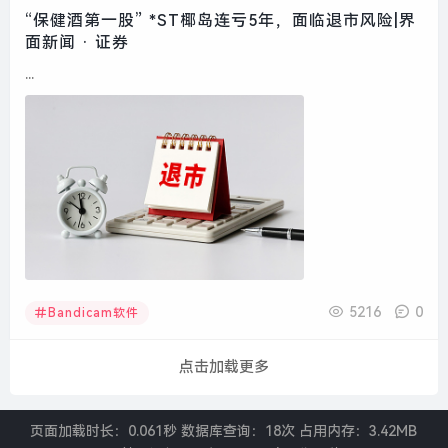
“保健酒第一股” *ST椰岛连亏5年，面临退市风险|界
面新闻 · 证券
...
5216
0
Bandicam软件
点击加载更多
页面加载时长：0.061秒 数据库查询：18次 占用内存：3.42MB